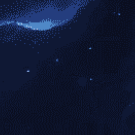
爱游戏最新官