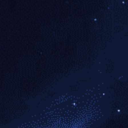
冷启动时间优化，首页加载效率提升约 30%
爱游戏最新官
全面升