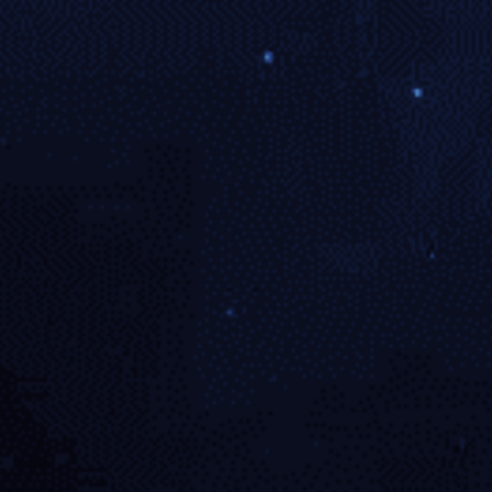
2022 年度金牌平台
以综合服务表现获东南亚行业组织高度认可。