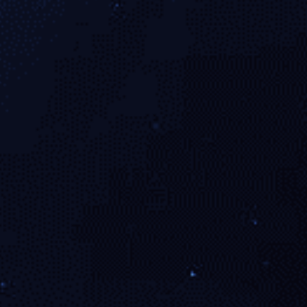
送精准及时，助您不错过爱游戏最新官网-爱游戏(中国)
话题、参与讨论，打造属于你的观赛圈。
面保护用户信息与操作过程，构建可信平台环境。
定与用户信任。