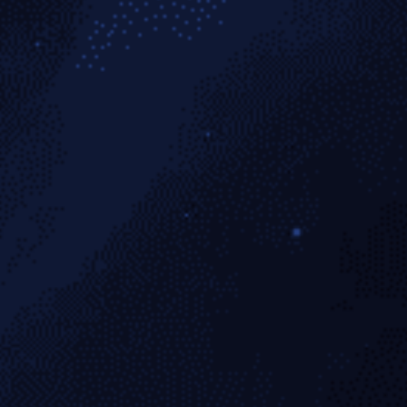
覆盖各大热门体育联赛，推
的每一秒精彩。
互动社区交流
集结全球体育迷，发起
隐私安全保障
采用行业加密标准，全
权威荣誉认证
网 坚持以安全规范为基石，获得多项国际标准认证，保障平台稳