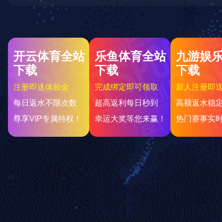
2023年12月20日 · App v5.4.0
世界杯期间数据展示全面提速
升级数据缓存方案，应对多场赛事同时加载时
对球员动态与进球动画进行了流畅度优化，适
新增“精彩回看”模块，重点赛事集锦支持一键
2023年11月2日 · App v5.3.6
电竞赛事专属页上线，强化交互体验
增设“战队动态”区块，涵盖近期赛程与战力变
适配旧机型夜间模式，解决字体样式兼容问题
整体响应速度提升，页面切换更为顺滑。
2023年9月15日 · App v5.3.2