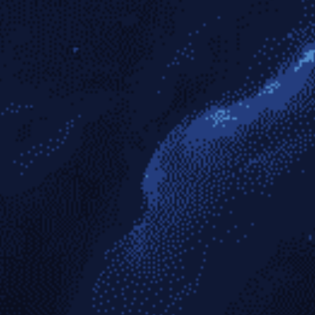
。
网-爱游戏(中国) 将继续围绕用户需求迭代优化，为每一次体育观赛体验
爱游戏最新官网App功能亮点
级掌上观赛体验，随时随地了解赛事进程，畅享便捷操作与实时
实时比分&赛程