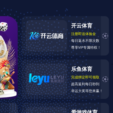
注册入口
数据洞察
互动社区