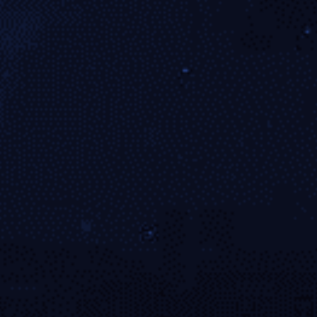
ISO 27001 国际信息安全认证
数据加密安全合规奖
平台系统符合国际加密标准，连续通过多轮安全审
查。